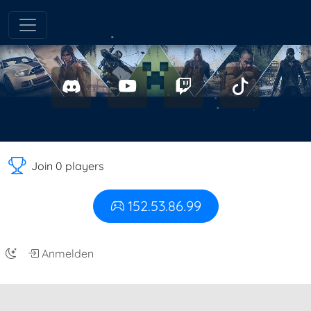
Join 0 players
152.53.86.99
Anmelden