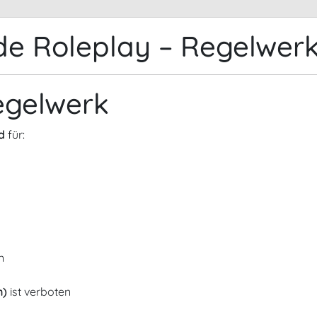
e Roleplay – Regelwer
egelwerk
d
für:
n
n)
ist verboten