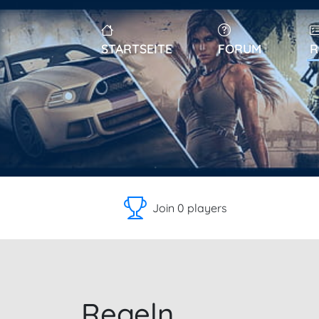
STARTSEITE
FORUM
R
Join 0 players
Regeln