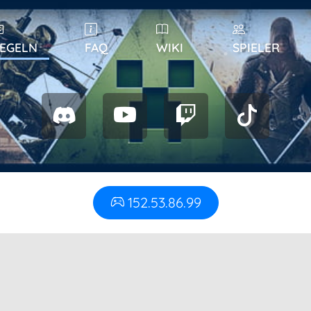
EGELN
FAQ
WIKI
SPIELER
152.53.86.99