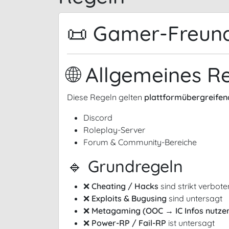
📜 Gamer-Freund
🌐 Allgemeines R
Diese Regeln gelten
plattformübergreifen
Discord
Roleplay-Server
Forum & Community-Bereiche
🔹 Grundregeln
❌
Cheating / Hacks
sind strikt verbote
❌
Exploits & Bugusing
sind untersagt
❌
Metagaming (OOC → IC Infos nutze
❌
Power-RP / Fail-RP
ist untersagt