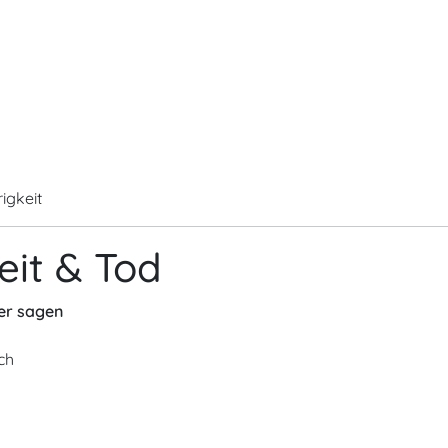
igkeit
eit & Tod
er sagen
ch