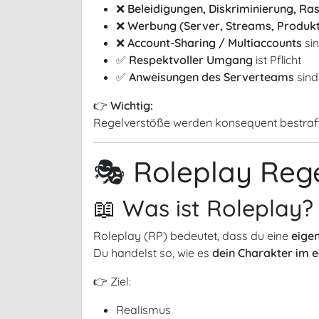
❌
Beleidigungen, Diskriminierung, Ra
❌
Werbung (Server, Streams, Produk
❌
Account-Sharing / Multiaccounts
sin
✅
Respektvoller Umgang
ist Pflicht
✅
Anweisungen des Serverteams
sind
👉
Wichtig:
Regelverstöße werden konsequent bestraft
🎭 Roleplay Reg
📖 Was ist Roleplay?
Roleplay (RP) bedeutet, dass du eine
eigen
Du handelst so, wie es
dein Charakter im 
👉 Ziel:
Realismus