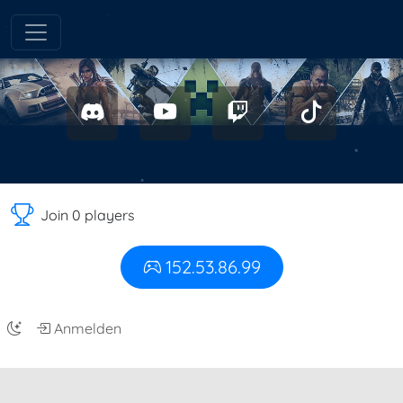
Join 0 players
152.53.86.99
Anmelden