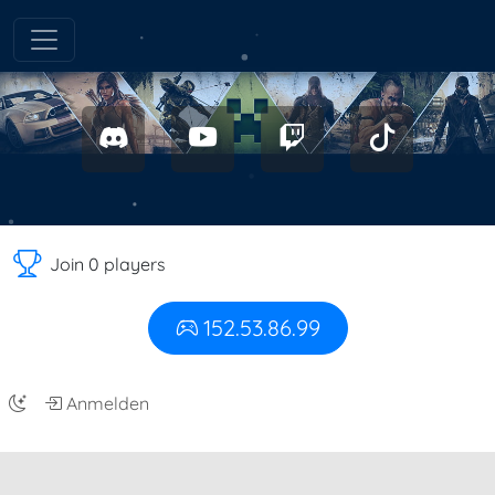
Join 0 players
152.53.86.99
Anmelden