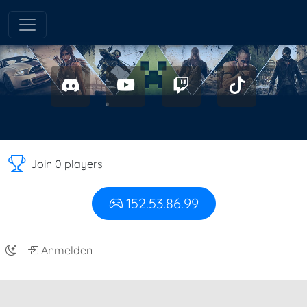
Join 0 players
152.53.86.99
Anmelden